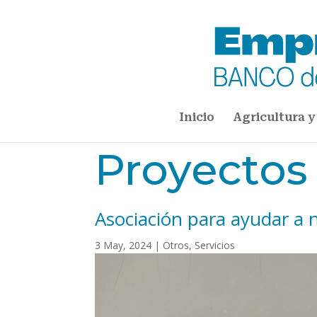
Inicio
Agricultura y
Inicio
Servicios

5
5
Asociación para ayu
Proyectos
Asociación para ayudar a 
3 May, 2024
|
Otros
,
Servicios