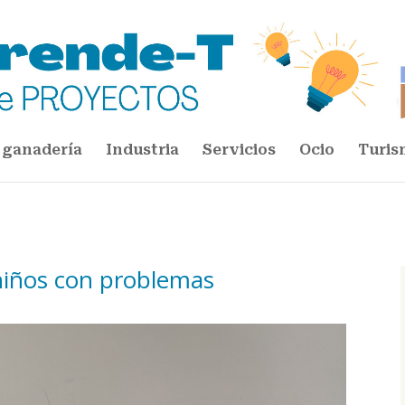
 ganadería
Industria
Servicios
Ocio
Turis
dar a niños con problemas
niños con problemas