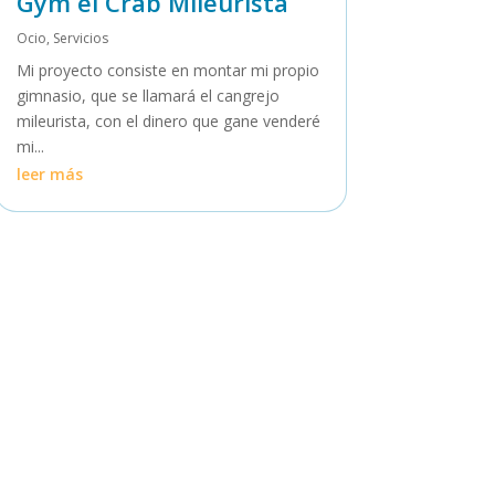
Gym el Crab Mileurista
Ocio
,
Servicios
Mi proyecto consiste en montar mi propio
gimnasio, que se llamará el cangrejo
mileurista, con el dinero que gane venderé
mi...
leer más