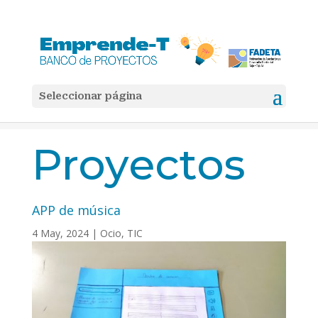
Seleccionar página
Inicio
TIC

5
5
APP de música
Proyectos
APP de música
4 May, 2024
|
Ocio
,
TIC