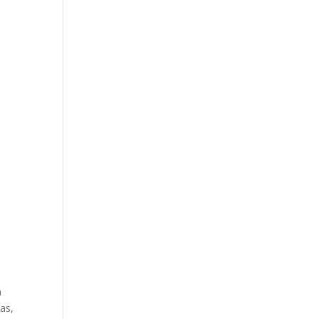
a
as,