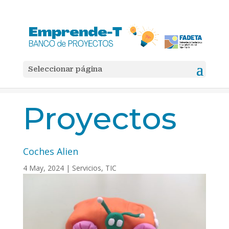
Seleccionar página
Inicio
TIC

5
5
Coches Alien
Proyectos
Coches Alien
4 May, 2024
|
Servicios
,
TIC