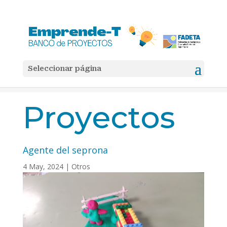
Seleccionar página
Inicio
Otros

5
5
Agente del seprona
Proyectos
Agente del seprona
4 May, 2024
|
Otros