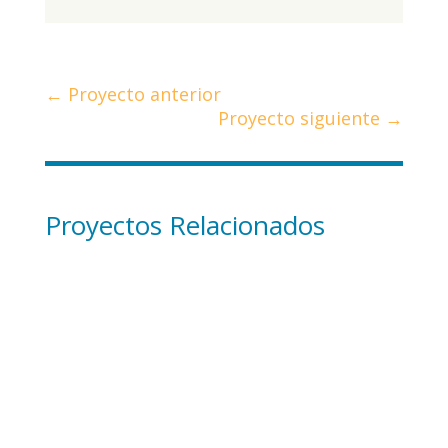
←
Proyecto anterior
Proyecto siguiente
→
Proyectos Relacionados
A mi me gustaría ser veterinario y he pensado en
crear una granja escuela en la que se pueda
invitar a todos los...