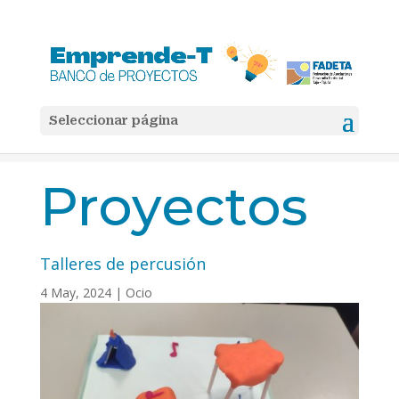
Seleccionar página
Inicio
Ocio

5
5
Talleres de percusión
Proyectos
Talleres de percusión
4 May, 2024
|
Ocio