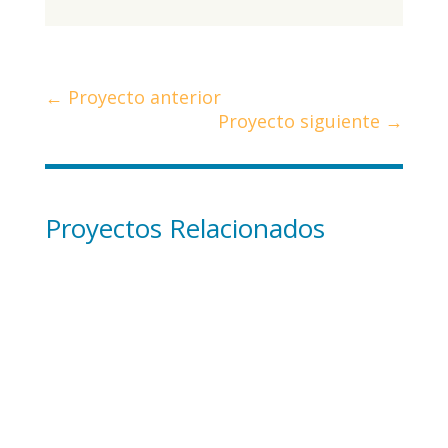
←
Proyecto anterior
Proyecto siguiente
→
Proyectos Relacionados
A mi me gustaría ser veterinario y he pensado en
crear una granja escuela en la que se pueda
invitar a todos los...