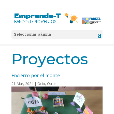
Seleccionar página
Inicio
Otros

5
5
Encierro por el monte
Proyectos
Encierro por el monte
21 Mar, 2024
|
Ocio
,
Otros